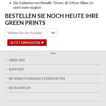
Die Oxidation von Metallic-Tinten, zB Offset-Silber, ist
nicht mehr möglich
BESTELLEN SIE NOCH HEUTE IHRE
GREEN PRINTS
Wählen Sie ein Produkt
JETZT EINKAUFEN
•••
ÜBER UNS
Über uns
SUPPORT
Unsere Druckqualität
Mein Benutzerkonto
Termingerechte Lieferung
INTERNATIONALEN STANDORTEN
Meine Bestellung verfolgen
Grün
Östereich
FAQs
RESSOURCEN
Impressum
Frankreich
Kontaktieren Sie uns
Nutzungsbedingungen
Design-Richtlinien
Deutschland
Datenschutzrichtlinie
Optionen entwerfen
Großbritannien
5+ Mitarbeiter
Sitemap